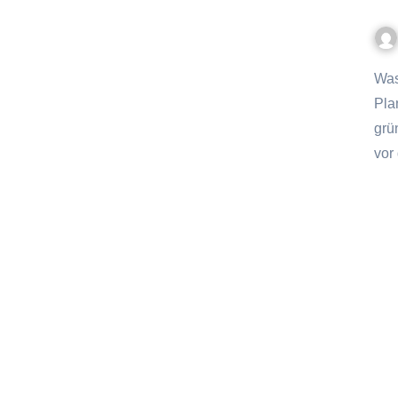
Wasser ist eine der wertvollsten Ressourcen auf unserem
Pla
grü
vor