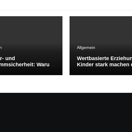
n
Allgemein
r- und
Wertbasierte Erziehu
mmsicherheit: Warum
Kinder stark machen 
mmenlernen
klare Werte
benswichtig ist