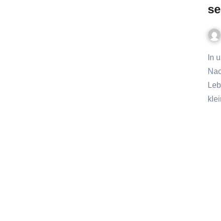
se
In unserer heutigen Zeit, in der Umweltbewusstsein und
Nac
Leb
kle