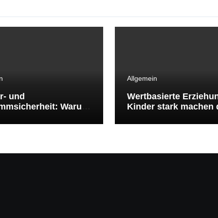
n
Allgemein
r- und
Wertbasierte Erziehu
mmsicherheit: Warum
Kinder stark machen 
mmenlernen
klare Werte
benswichtig ist