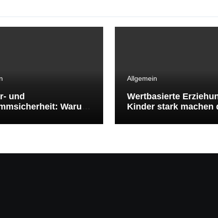
n
Allgemein
r- und
Wertbasierte Erziehu
mmsicherheit: Warum
Kinder stark machen 
mmenlernen
klare Werte
benswichtig ist