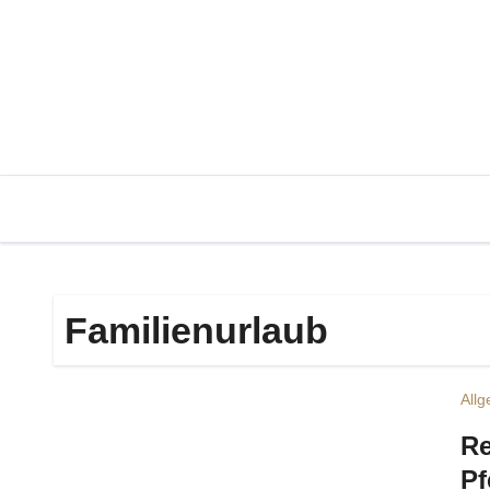
Zum
Inhalt
springen
Familienurlaub
All
Re
Pf