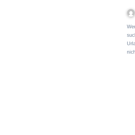
Wer die Kombination aus Natur, Entspannung und Abenteuer
suc
Url
nic