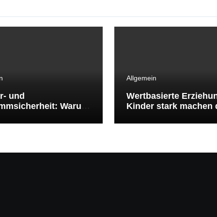
n
Allgemein
r- und
Wertbasierte Erziehu
mmsicherheit: Warum
Kinder stark machen 
mmenlernen
klare Werte
benswichtig ist