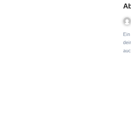
Ab
Ein Zuhause, das mitdenkt – aber auch für Kinder? Stell dir vor,
dei
auc