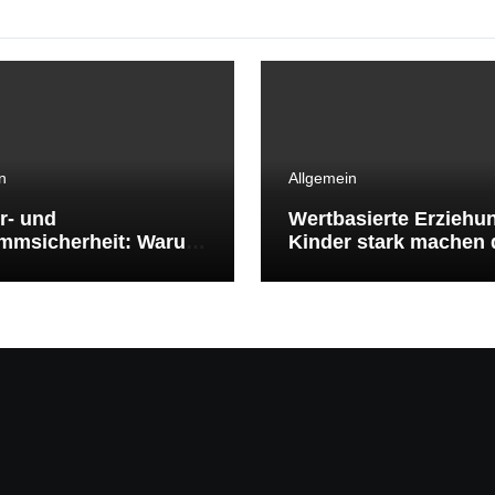
n
Allgemein
r- und
Wertbasierte Erziehu
mmsicherheit: Warum
Kinder stark machen 
mmenlernen
klare Werte
benswichtig ist