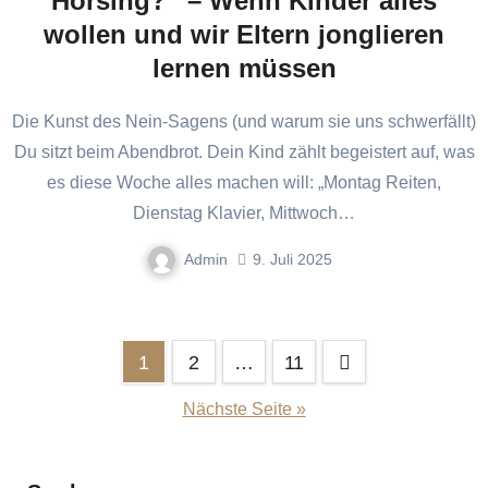
Horsing?“ – Wenn Kinder alles
wollen und wir Eltern jonglieren
lernen müssen
Die Kunst des Nein-Sagens (und warum sie uns schwerfällt)
Du sitzt beim Abendbrot. Dein Kind zählt begeistert auf, was
es diese Woche alles machen will: „Montag Reiten,
Dienstag Klavier, Mittwoch…
Admin
9. Juli 2025
Seitennummerierung
1
2
…
11
der
Nächste Seite »
Beiträge